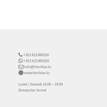
+352 621490250
+352 621490250
info@itechlux.lu
www.itechlux.lu
Lundi / Samedi 10.00 – 19.00
Dimanche: fermé
: