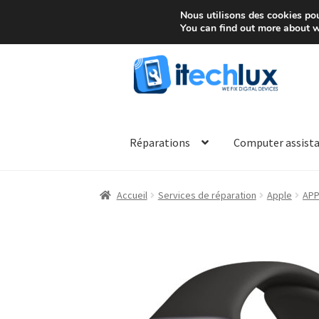
10, Rue des ardennes -
Strassen (Luxemb
Nous utilisons des cookies pour
You can find out more about w
Aller
Aller
à
au
la
contenu
navigation
Réparations
Computer assist
Accueil
Services de réparation
Apple
APP