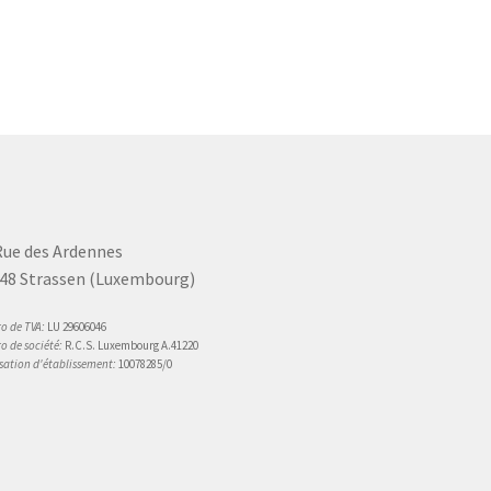
Rue des Ardennes
48 Strassen (Luxembourg)
 de TVA:
LU 29606046
 de société:
R.C.S. Luxembourg A.41220
sation d'établissement:
10078285/0