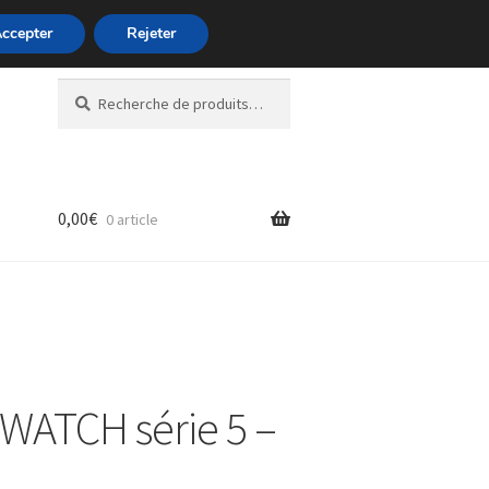
ccepter
Rejeter
Recherche
Recherche
pour :
0,00
€
0 article
WATCH série 5 –