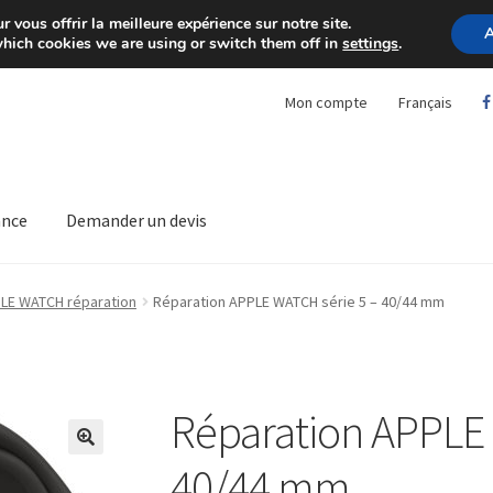
ourg)
/
00352 621490250
 vous offrir la meilleure expérience sur notre site.
A
hich cookies we are using or switch them off in
settings
.
Mon compte
Français
ance
Demander un devis
LE WATCH réparation
Réparation APPLE WATCH série 5 – 40/44 mm
Réparation APPLE 
🔍
40/44 mm